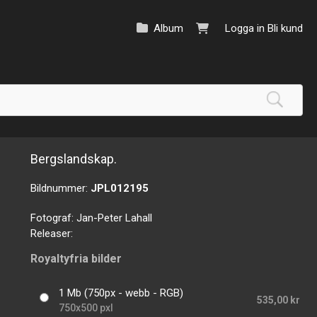
Album
Logga in
Bli kund
Bergslandskap.
Bildnummer:
JPL012195
Fotograf:
Jan-Peter Lahall
Releaser:
Royaltyfria bilder
1 Mb (750px - webb - RGB)
535,00 kr
750x500 pxl