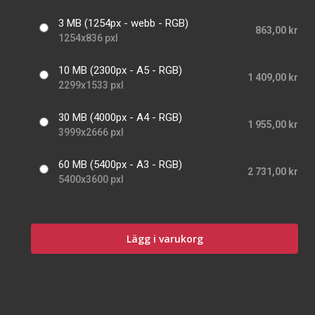
3 MB (1254px - webb - RGB)
863,00 kr
1254x836 pxl
10 MB (2300px - A5 - RGB)
1 409,00 kr
2299x1533 pxl
30 MB (4000px - A4 - RGB)
1 955,00 kr
3999x2666 pxl
60 MB (5400px - A3 - RGB)
2 731,00 kr
5400x3600 pxl
Lägg i varukorg