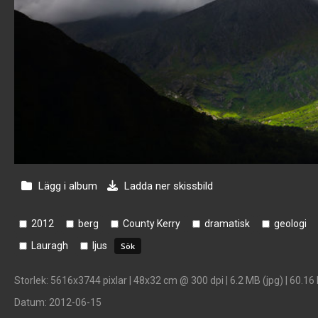
Lägg i album
Ladda ner skissbild
2012
berg
County Kerry
dramatisk
geologi
Lauragh
ljus
Storlek
: 5616x3744 pixlar | 48x32 cm @ 300 dpi | 6.2 MB (jpg) | 60.16
Datum
: 2012-06-15