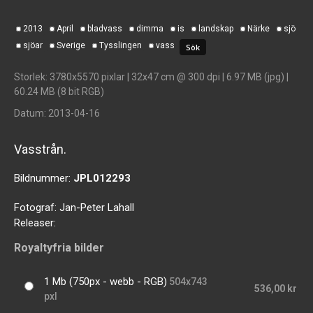
2013
April
bladvass
dimma
is
landskap
Närke
sjö
sjöar
Sverige
Tysslingen
vass
Storlek
: 3780x5570 pixlar | 32x47 cm @ 300 dpi | 6.97 MB (jpg) |
60.24 MB (8 bit RGB)
Datum
: 2013-04-16
Vasstrån.
Bildnummer:
JPL012293
Fotograf:
Jan-Peter Lahall
Releaser:
Royaltyfria bilder
1 Mb (750px - webb - RGB)
504x743
536,00 kr
pxl