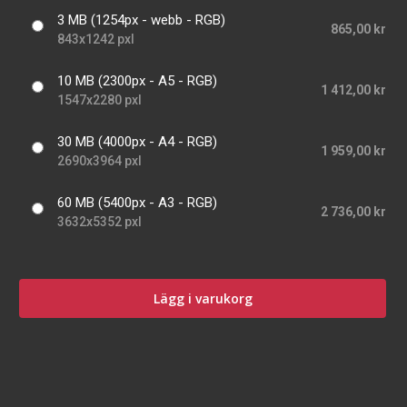
3 MB (1254px - webb - RGB)
865,00 kr
843x1242 pxl
10 MB (2300px - A5 - RGB)
1 412,00 kr
1547x2280 pxl
30 MB (4000px - A4 - RGB)
1 959,00 kr
2690x3964 pxl
60 MB (5400px - A3 - RGB)
2 736,00 kr
3632x5352 pxl
Lägg i varukorg