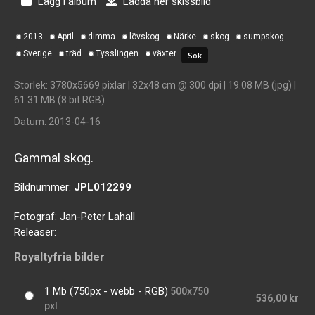
Lägg i album
Ladda ner skissbild
2013
April
dimma
lövskog
Närke
skog
sumpskog
Sverige
träd
Tysslingen
växter
Storlek
: 3780x5669 pixlar | 32x48 cm @ 300 dpi | 19.08 MB (jpg) |
61.31 MB (8 bit RGB)
Datum
: 2013-04-16
Gammal skog.
Bildnummer:
JPL012299
Fotograf:
Jan-Peter Lahall
Releaser:
Royaltyfria bilder
1 Mb (750px - webb - RGB)
500x750
536,00 kr
pxl