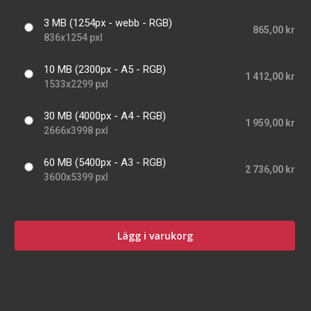
3 MB (1254px - webb - RGB)
865,00 kr
836x1254 pxl
10 MB (2300px - A5 - RGB)
1 412,00 kr
1533x2299 pxl
30 MB (4000px - A4 - RGB)
1 959,00 kr
2666x3998 pxl
60 MB (5400px - A3 - RGB)
2 736,00 kr
3600x5399 pxl
Lägg i varukorg