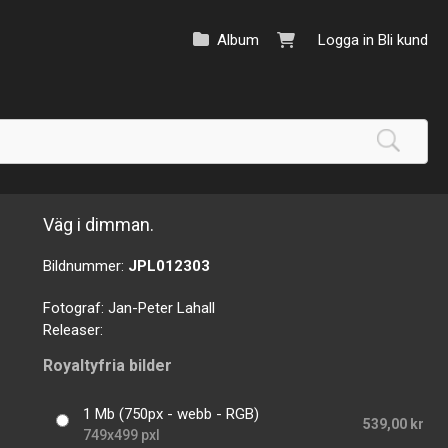
Album
Logga in
Bli kund
Väg i dimman.
Bildnummer:
JPL012303
Fotograf:
Jan-Peter Lahall
Releaser:
Royaltyfria bilder
1 Mb (750px - webb - RGB)
539,00 kr
749x499 pxl