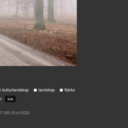
kulturlandskap
landskap
Närke
er
31 MB (8 bit RGB)