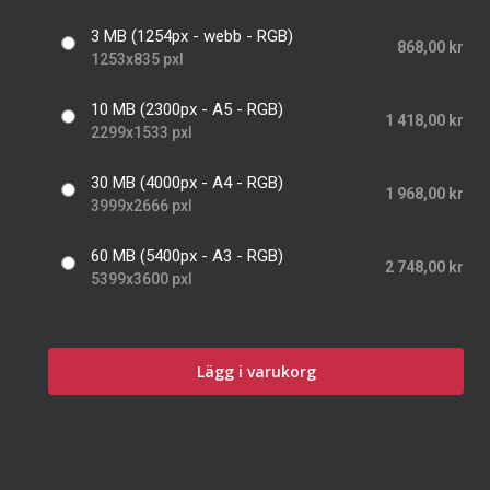
3 MB (1254px - webb - RGB)
868,00 kr
1253x835 pxl
10 MB (2300px - A5 - RGB)
1 418,00 kr
2299x1533 pxl
30 MB (4000px - A4 - RGB)
1 968,00 kr
3999x2666 pxl
60 MB (5400px - A3 - RGB)
2 748,00 kr
5399x3600 pxl
Lägg i varukorg