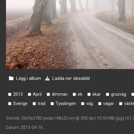
Lägg i album
Ladda ner skissbild
2013
April
dimman
ek
ekar
grusväg
Sverige
träd
Tysslingen
väg
vägar
växt
Storlek
: 5669x3780 pixlar | 48x32 cm @ 300 dpi | 10.93 MB (jpg) | 61.
Datum
: 2013-04-16