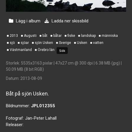
Lägg i album
Ladda ner skissbild
2013
Augusti
båt
båtar
fiske
landskap
människa
sjö
sjöar
sjön Usken
Sverige
Usken
vatten
Västmanland
Örebro län
Storlek
: 5535x3163 pixlar | 47x27 cm @ 300 dpi | 6.38 MB (jpg) |
50.09 MB (8 bit RGB)
Datum
: 2013-08-09
Båt på sjön Usken.
Bildnummer:
JPL012355
Fotograf:
Jan-Peter Lahall
Releaser: