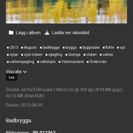
Lägg i album
Ladda ner skissbild
2013
Augusti
badbrygga
brygga
byggnader
flotte
sjö
sjöar
sjön Usken
spegling
Sverige
Usken
vatten
vattenspegling
vattenyta
Västmanland
Örebro län
Visa alla
Storlek
: 5616x3744 pixlar | 48x32 cm @ 300 dpi | 8.99 MB (jpg) |
60.16 MB (8 bit RGB)
Datum
: 2013-08-09
Badbrygga.
Bildnummer:
JPL012362