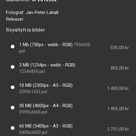
Fotograf:
Jan-Peter Lahall
Releaser:
Royaltyfria bilder
1 Mb (750px - webb - RGB)
750x500
535,00 kr
pxl
3 MB (1254px - webb - RGB)
863,00 kr
1254x836 pxl
10 MB (2300px - A5 - RGB)
1 409,00 kr
2299x1533 pxl
30 MB (4000px - A4 - RGB)
1 955,00 kr
3999x2666 pxl
60 MB (5400px - A3 - RGB)
2 731,00 kr
5400x3600 pxl