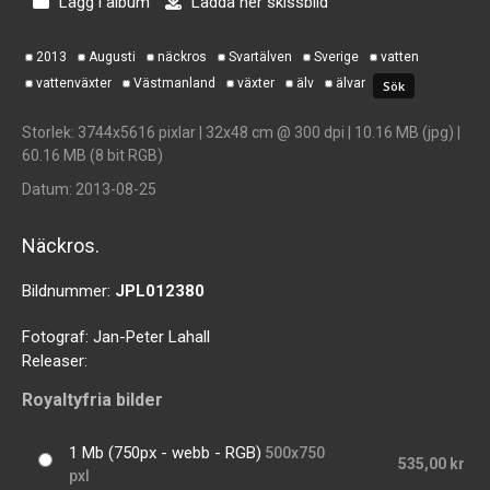
Lägg i album
Ladda ner skissbild
2013
Augusti
näckros
Svartälven
Sverige
vatten
vattenväxter
Västmanland
växter
älv
älvar
Storlek
: 3744x5616 pixlar | 32x48 cm @ 300 dpi | 10.16 MB (jpg) |
60.16 MB (8 bit RGB)
Datum
: 2013-08-25
Näckros.
Bildnummer:
JPL012380
Fotograf:
Jan-Peter Lahall
Releaser:
Royaltyfria bilder
1 Mb (750px - webb - RGB)
500x750
535,00 kr
pxl