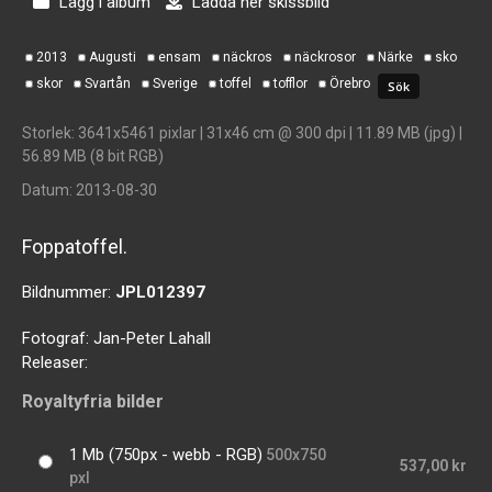
Lägg i album
Ladda ner skissbild
2013
Augusti
ensam
näckros
näckrosor
Närke
sko
skor
Svartån
Sverige
toffel
tofflor
Örebro
Storlek
: 3641x5461 pixlar | 31x46 cm @ 300 dpi | 11.89 MB (jpg) |
56.89 MB (8 bit RGB)
Datum
: 2013-08-30
Foppatoffel.
Bildnummer:
JPL012397
Fotograf:
Jan-Peter Lahall
Releaser:
Royaltyfria bilder
1 Mb (750px - webb - RGB)
500x750
537,00 kr
pxl