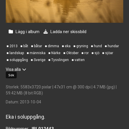
Lägg i album
Ladda ner skissbild
2013
båt
båtar
dimma
eka
gryning
hund
hundar
landskap
människa
Närke
Oktober
ror
sjö
sjöar
soluppgång
Sverige
Tysslingen
vatten
Visa alla
Storlek
: 5583x3720 pixlar | 47x31 cm @ 300 dpi | 4.7 MB (jpg) |
59.42 MB (8 bit RGB)
Datum
: 2013-10-04
Eka i soluppgång.
Bildnummer:
JPL012443