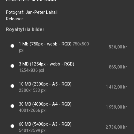
Fotograf:
Jan-Peter Lahall
Releaser:
Royaltyfria bilder
1 Mb (750px - webb - RGB)
750x500
536,00 kr
pxl
3 MB (1254px - webb - RGB)
865,00 kr
1254x836 pxl
10 MB (2300px - A5 - RGB)
1 412,00 kr
2300x1533 pxl
30 MB (4000px - A4 - RGB)
1 959,00 kr
4001x2666 pxl
60 MB (5400px - A3 - RGB)
2 736,00 kr
5401x3599 pxl