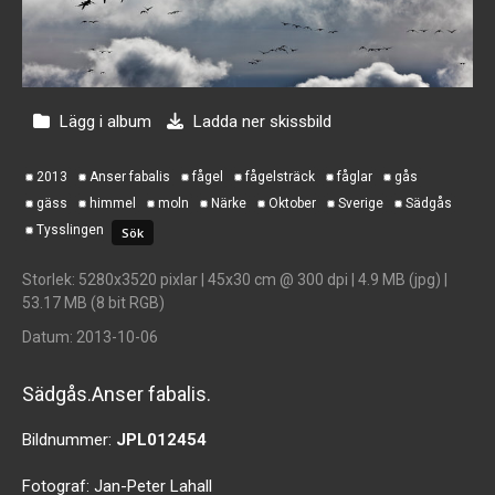
Lägg i album
Ladda ner skissbild
2013
Anser fabalis
fågel
fågelsträck
fåglar
gås
gäss
himmel
moln
Närke
Oktober
Sverige
Sädgås
Tysslingen
Storlek
: 5280x3520 pixlar | 45x30 cm @ 300 dpi | 4.9 MB (jpg) |
53.17 MB (8 bit RGB)
Datum
: 2013-10-06
Sädgås.Anser fabalis.
Bildnummer:
JPL012454
Fotograf:
Jan-Peter Lahall