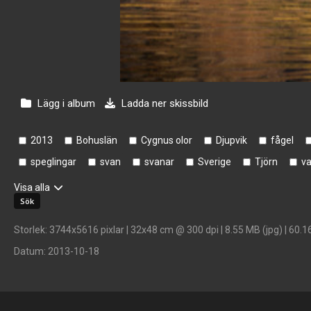
Lägg i album
Ladda ner skissbild
2013
Bohuslän
Cygnus olor
Djupvik
fågel
speglingar
svan
svanar
Sverige
Tjörn
va
Visa alla
Storlek
: 3744x5616 pixlar | 32x48 cm @ 300 dpi | 8.55 MB (jpg) | 60.1
Datum
: 2013-10-18