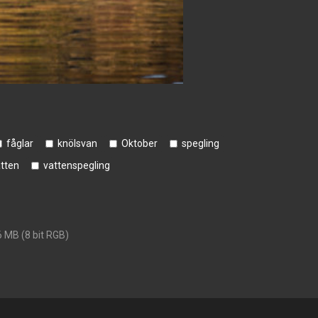
fåglar
knölsvan
Oktober
spegling
tten
vattenspegling
6 MB (8 bit RGB)