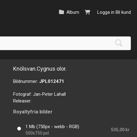
Album
Logga in
Bli kund
Knölsvan.Cygnus olor.
Bildnummer:
JPL012471
Fotograf:
Jan-Peter Lahall
Releaser:
Royaltyfria bilder
1 Mb (750px - webb - RGB)
535,00 kr
500x750 pxl