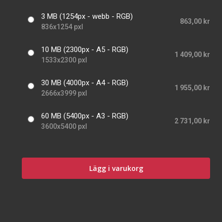
3 MB (1254px - webb - RGB)
863,00 kr
836x1254 pxl
10 MB (2300px - A5 - RGB)
1 409,00 kr
1533x2300 pxl
30 MB (4000px - A4 - RGB)
1 955,00 kr
2666x3999 pxl
60 MB (5400px - A3 - RGB)
2 731,00 kr
3600x5400 pxl
Lägg i varukorg