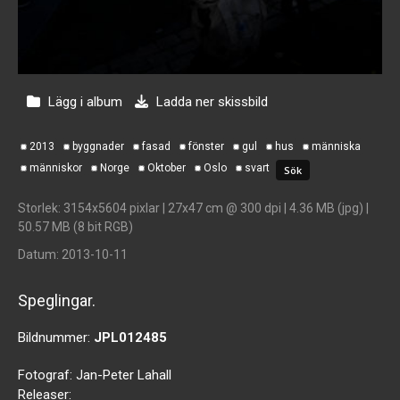
Lägg i album
Ladda ner skissbild
2013
byggnader
fasad
fönster
gul
hus
människa
människor
Norge
Oktober
Oslo
svart
Storlek
: 3154x5604 pixlar | 27x47 cm @ 300 dpi | 4.36 MB (jpg) |
50.57 MB (8 bit RGB)
Datum
: 2013-10-11
Speglingar.
Bildnummer:
JPL012485
Fotograf:
Jan-Peter Lahall
Releaser: