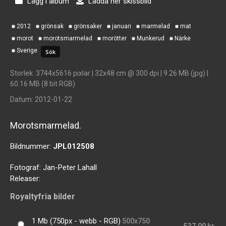
Lägg i album
Ladda ner skissbild
2012
grönsak
grönsaker
januari
marmelad
mat
morot
morotsmarmelad
morötter
Munkerud
Närke
Sverige
Storlek
: 3744x5616 pixlar | 32x48 cm @ 300 dpi | 9.26 MB (jpg) |
60.16 MB (8 bit RGB)
Datum
: 2012-01-22
Morotsmarmelad.
Bildnummer:
JPL012508
Fotograf:
Jan-Peter Lahall
Releaser:
Royaltyfria bilder
1 Mb (750px - webb - RGB)
500x750