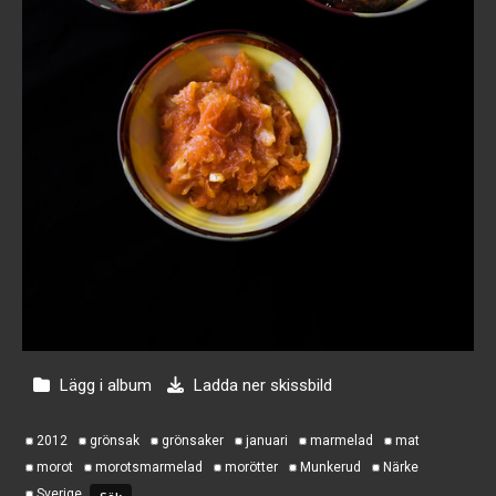
Lägg i album
Ladda ner skissbild
2012
grönsak
grönsaker
januari
marmelad
mat
morot
morotsmarmelad
morötter
Munkerud
Närke
Sverige