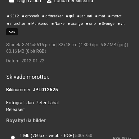
Lägg i album
Ladda ner skissbild
2012
grönsak
grönsaker
gul
januari
mat
morot
morötter
Munkerud
Närke
orange
snö
Sverige
vit
Storlek
: 3744x5616 pixlar | 32x48 cm @ 300 dpi | 6.82 MB (jpg) |
60.16 MB (8 bit RGB)
Datum
: 2012-01-22
Skivade morötter.
Bildnummer:
JPL012525
Fotograf:
Jan-Peter Lahall
Releaser:
Royaltyfria bilder
1 Mb (750px - webb - RGB)
500x750
536,00 kr