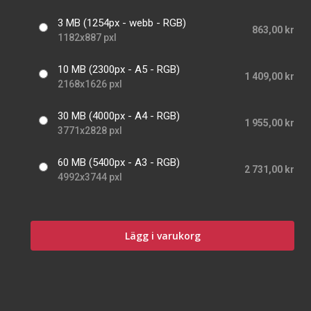
3 MB (1254px - webb - RGB)
863,00 kr
1182x887 pxl
10 MB (2300px - A5 - RGB)
1 409,00 kr
2168x1626 pxl
30 MB (4000px - A4 - RGB)
1 955,00 kr
3771x2828 pxl
60 MB (5400px - A3 - RGB)
2 731,00 kr
4992x3744 pxl
Lägg i varukorg