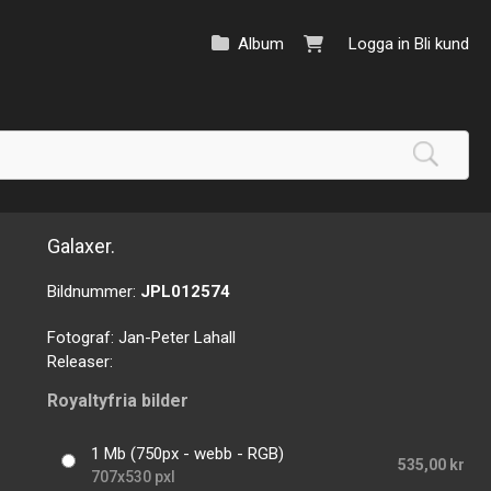
Album
Logga in
Bli kund
Galaxer.
Bildnummer:
JPL012574
Fotograf:
Jan-Peter Lahall
Releaser:
Royaltyfria bilder
1 Mb (750px - webb - RGB)
535,00 kr
707x530 pxl