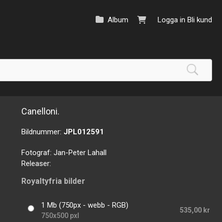
Album
Logga in
Bli kund
Canelloni.
Bildnummer:
JPL012591
Fotograf:
Jan-Peter Lahall
Releaser:
Royaltyfria bilder
1 Mb (750px - webb - RGB)
535,00 kr
750x500 pxl