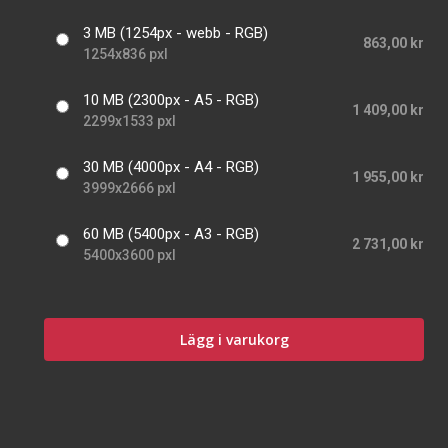
3 MB (1254px - webb - RGB)
863,00 kr
1254x836 pxl
10 MB (2300px - A5 - RGB)
1 409,00 kr
2299x1533 pxl
30 MB (4000px - A4 - RGB)
1 955,00 kr
3999x2666 pxl
60 MB (5400px - A3 - RGB)
2 731,00 kr
5400x3600 pxl
Lägg i varukorg