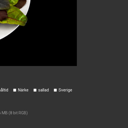
åltid
Närke
sallad
Sverige
6 MB (8 bit RGB)