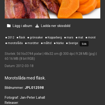
Lägg i album
Ladda ner skissbild
2012
fläsk
grönsaker
Kopparberg
mars
mat
morot
morotslåda
morötter
måltid
Närke
Sverige
Storlek
: 5616x3744 pixlar | 48x32 cm @ 300 dpi | 9.28 MB (jpg) |
60.16 MB (8 bit RGB)
Datum
: 2012-03-18
Morotslåda med fläsk.
Bildnummer:
JPL012598
Fotograf:
Jan-Peter Lahall
Releaser: