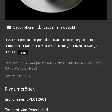
Lägg i album
Ladda ner skissbild
2012
grönsak
grönsaker
Juli
Kopparberg
morot
morötter
Närke
oliv
oliver
orange
rivna
Sverige
växter
Storlek
: 5616x3744 pixlar | 48x32 cm @ 300 dpi | 4.16 MB (jpg) |
60.16 MB (8 bit RGB)
Datum
: 2012-07-01
Rivna morötter.
Bildnummer:
JPL012601
Fotograf:
Jan-Peter Lahall