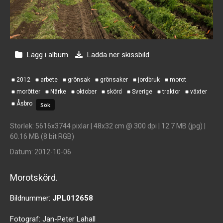
Lägg i album
Ladda ner skissbild
2012
arbete
grönsak
grönsaker
jordbruk
morot
morötter
Närke
oktober
skörd
Sverige
traktor
växter
Åsbro
Storlek
: 5616x3744 pixlar | 48x32 cm @ 300 dpi | 12.7 MB (jpg) |
60.16 MB (8 bit RGB)
Datum
: 2012-10-06
Morotskörd.
Bildnummer:
JPL012658
Fotograf:
Jan-Peter Lahall