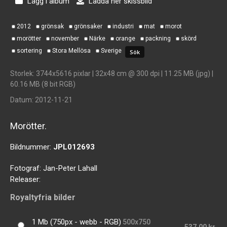
Lägg i album
Ladda ner skissbild
2012
grönsak
grönsaker
industri
mat
morot
morötter
november
Närke
orange
packning
skörd
sortering
Stora Mellösa
Sverige
Storlek
: 3744x5616 pixlar | 32x48 cm @ 300 dpi | 11.25 MB (jpg) |
60.16 MB (8 bit RGB)
Datum
: 2012-11-21
Morötter.
Bildnummer:
JPL012693
Fotograf:
Jan-Peter Lahall
Releaser:
Royaltyfria bilder
1 Mb (750px - webb - RGB)
500x750