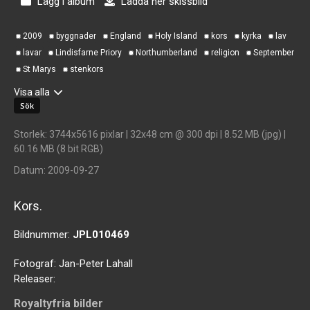
Lägg i album
Ladda ner skissbild
2009
byggnader
England
Holy Island
kors
kyrka
lav
lavar
Lindisfarne Priory
Northumberland
religion
September
St Marys
stenkors
Visa alla
Storlek
: 3744x5616 pixlar | 32x48 cm @ 300 dpi | 8.52 MB (jpg) |
60.16 MB (8 bit RGB)
Datum
: 2009-09-27
Kors.
Bildnummer:
JPL010469
Fotograf:
Jan-Peter Lahall
Releaser:
Royaltyfria bilder