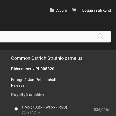
Album
Logga in
Bli kund
Common Ostrich.Struthio camelus.
Bildnummer:
JPL005320
Fotograf:
Jan-Peter Lahall
Releaser:
Royaltyfria bilder
1 Mb (750px - webb - RGB)
536,00 kr
724x517 pxl