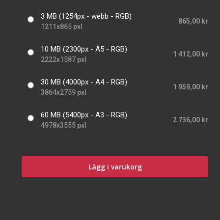
3 MB (1254px - webb - RGB)
865,00 kr
1211x865 pxl
10 MB (2300px - A5 - RGB)
1 412,00 kr
2222x1587 pxl
30 MB (4000px - A4 - RGB)
1 959,00 kr
3864x2759 pxl
60 MB (5400px - A3 - RGB)
2 736,00 kr
4978x3555 pxl
Lägg i varukorg