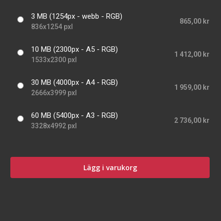
3 MB (1254px - webb - RGB)
865,00 kr
836x1254 pxl
10 MB (2300px - A5 - RGB)
1 412,00 kr
1533x2300 pxl
30 MB (4000px - A4 - RGB)
1 959,00 kr
2666x3999 pxl
60 MB (5400px - A3 - RGB)
2 736,00 kr
3328x4992 pxl
Lägg i varukorg