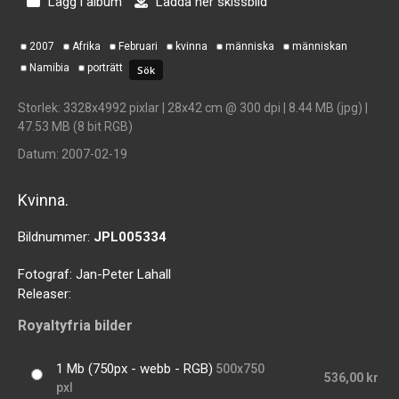
Lägg i album
Ladda ner skissbild
2007
Afrika
Februari
kvinna
människa
människan
Namibia
porträtt
Storlek
: 3328x4992 pixlar | 28x42 cm @ 300 dpi | 8.44 MB (jpg) |
47.53 MB (8 bit RGB)
Datum
: 2007-02-19
Kvinna.
Bildnummer:
JPL005334
Fotograf:
Jan-Peter Lahall
Releaser:
Royaltyfria bilder
1 Mb (750px - webb - RGB)
500x750
536,00 kr
pxl