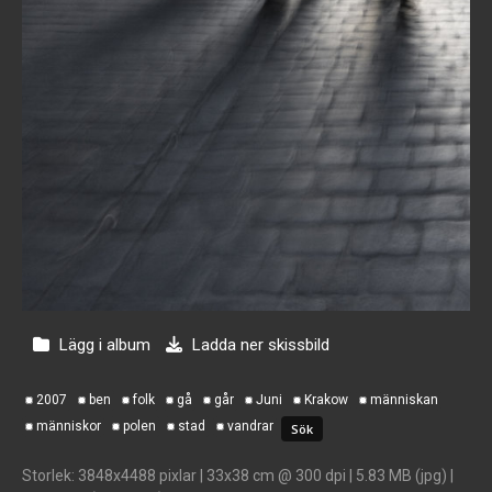
Lägg i album
Ladda ner skissbild
2007
ben
folk
gå
går
Juni
Krakow
människan
människor
polen
stad
vandrar
Storlek
: 3848x4488 pixlar | 33x38 cm @ 300 dpi | 5.83 MB (jpg) |