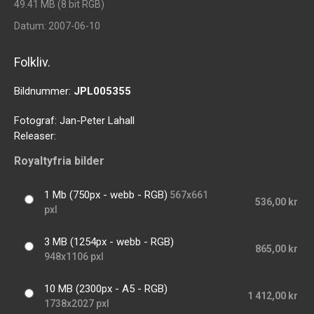
49.41 MB (8 bit RGB)
Datum
: 2007-06-10
Folkliv.
Bildnummer:
JPL005355
Fotograf:
Jan-Peter Lahall
Releaser:
Royaltyfria bilder
1 Mb (750px - webb - RGB)
567x661
536,00 kr
pxl
3 MB (1254px - webb - RGB)
865,00 kr
948x1106 pxl
10 MB (2300px - A5 - RGB)
1 412,00 kr
1738x2027 pxl