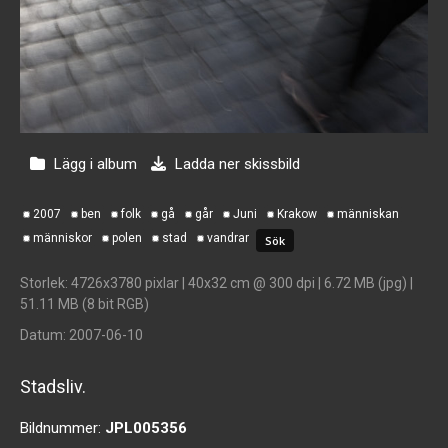
Lägg i album
Ladda ner skissbild
2007
ben
folk
gå
går
Juni
Krakow
människan
människor
polen
stad
vandrar
Storlek
: 4726x3780 pixlar | 40x32 cm @ 300 dpi | 6.72 MB (jpg) |
51.11 MB (8 bit RGB)
Datum
: 2007-06-10
Stadsliv.
Bildnummer:
JPL005356