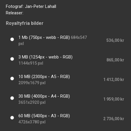
Fotograf:
Jan-Peter Lahall
Releaser:
Royaltyfria bilder
1 Mb (750px - webb - RGB)
684x547
536,00 kr
pxl
3 MB (1254px - webb - RGB)
865,00 kr
1144x915 pxl
10 MB (2300px - A5 - RGB)
1 412,00 kr
2099x1679 pxl
30 MB (4000px - A4 - RGB)
1 959,00 kr
3651x2920 pxl
60 MB (5400px - A3 - RGB)
2 736,00 kr
4726x3780 pxl