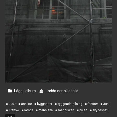
Lägg i album
Ladda ner skissbild
2007
ansikte
byggnader
byggnadställning
fönster
Juni
Krakow
lampa
människa
människan
polen
skyddsnät