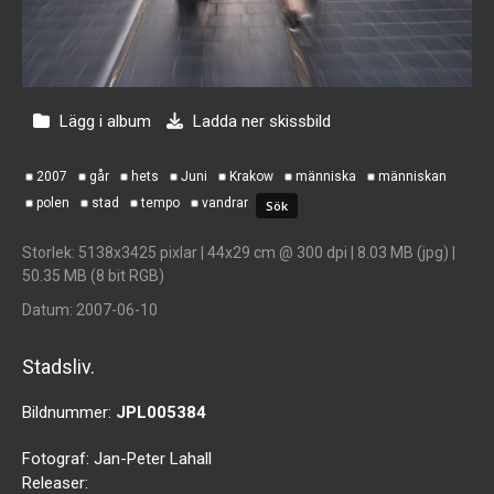
Lägg i album
Ladda ner skissbild
2007
går
hets
Juni
Krakow
människa
människan
polen
stad
tempo
vandrar
Storlek
: 5138x3425 pixlar | 44x29 cm @ 300 dpi | 8.03 MB (jpg) |
50.35 MB (8 bit RGB)
Datum
: 2007-06-10
Stadsliv.
Bildnummer:
JPL005384
Fotograf:
Jan-Peter Lahall
Releaser: