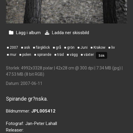
Lägg i album
Ladda ner skissbild
2007
ask
färgklick
grå
grön
Juni
Krakow
liv
mur
polen
spirande
träd
vägg
växter
Storlek
: 4992x3328 pixlar | 42x28 cm @ 300 dpi | 7.34 MB (jpg) |
47.53 MB (8 bit RGB)
Datum
: 2007-06-11
Spirande gr?nska.
Bildnummer:
JPL005412
Fotograf:
Jan-Peter Lahall
Releaser: