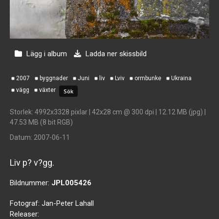
Lägg i album
Ladda ner skissbild
2007
byggnader
Juni
liv
Lviv
ormbunke
Ukraina
vägg
växter
Storlek
: 4992x3328 pixlar | 42x28 cm @ 300 dpi | 12.12 MB (jpg) |
47.53 MB (8 bit RGB)
Datum
: 2007-06-11
Liv p? v?gg.
Bildnummer:
JPL005426
Fotograf:
Jan-Peter Lahall
Releaser: