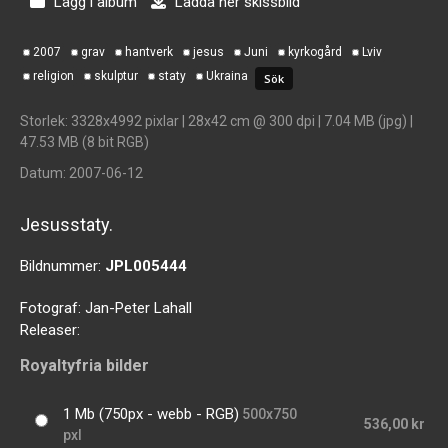
Lägg i album
Ladda ner skissbild
2007
grav
hantverk
jesus
Juni
kyrkogård
Lviv
religion
skulptur
staty
Ukraina
Storlek
: 3328x4992 pixlar | 28x42 cm @ 300 dpi | 7.04 MB (jpg) |
47.53 MB (8 bit RGB)
Datum
: 2007-06-12
Jesusstaty.
Bildnummer:
JPL005444
Fotograf:
Jan-Peter Lahall
Releaser:
Royaltyfria bilder
1 Mb (750px - webb - RGB)
500x750
536,00 kr
pxl