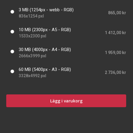
3 MB (1254px - webb - RGB)
865,00 kr
836x1254 pxl
10 MB (2300px - A5 - RGB)
1 412,00 kr
1533x2300 pxl
30 MB (4000px - A4 - RGB)
1 959,00 kr
2666x3999 pxl
60 MB (5400px - A3 - RGB)
2 736,00 kr
3328x4992 pxl
Lägg i varukorg