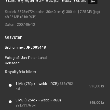
konst
kyrkogård
Lviv
skulptur
staty
Ukraina
Storlek
: 3578x4724 pixlar | 30x40 cm @ 300 dpi | 7.25 MB (jpg) |
48.36 MB (8 bit RGB)
Datum
: 2007-06-12
Gravsten.
Bildnummer:
JPL005448
Fotograf:
Jan-Peter Lahall
Releaser:
Royaltyfria bilder
1 Mb (750px - webb - RGB)
532x702
536,00 kr
pxl
3 MB (1254px - webb - RGB)
865,00 kr
891x1176 pxl