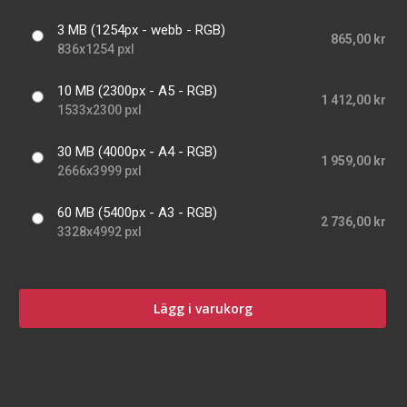
3 MB (1254px - webb - RGB)
865,00 kr
836x1254 pxl
10 MB (2300px - A5 - RGB)
1 412,00 kr
1533x2300 pxl
30 MB (4000px - A4 - RGB)
1 959,00 kr
2666x3999 pxl
60 MB (5400px - A3 - RGB)
2 736,00 kr
3328x4992 pxl
Lägg i varukorg