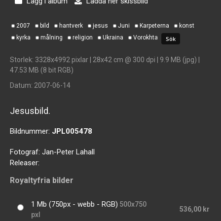
Lägg i album
Ladda ner skissbild
2007
bild
hantverk
jesus
Juni
Karpeterna
konst
kyrka
målning
religion
Ukraina
Vorokhta
Storlek
: 3328x4992 pixlar | 28x42 cm @ 300 dpi | 9.9 MB (jpg) |
47.53 MB (8 bit RGB)
Datum
: 2007-06-14
Jesusbild.
Bildnummer:
JPL005478
Fotograf:
Jan-Peter Lahall
Releaser:
Royaltyfria bilder
1 Mb (750px - webb - RGB)
500x750
536,00 kr
pxl