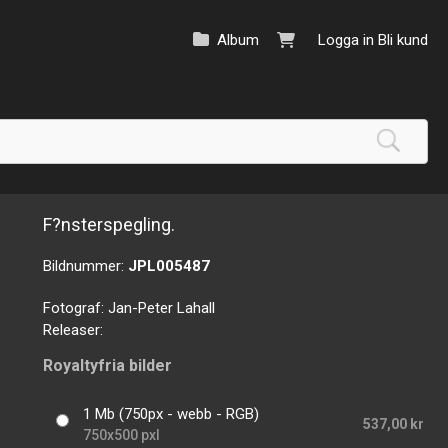
Album
Logga in
Bli kund
F?nsterspegling.
Bildnummer:
JPL005487
Fotograf:
Jan-Peter Lahall
Releaser:
Royaltyfria bilder
1 Mb (750px - webb - RGB)
537,00 kr
750x500 pxl