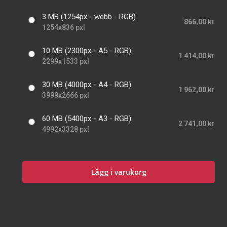
3 MB (1254px - webb - RGB)
866,00 kr
1254x836 pxl
10 MB (2300px - A5 - RGB)
1 414,00 kr
2299x1533 pxl
30 MB (4000px - A4 - RGB)
1 962,00 kr
3999x2666 pxl
60 MB (5400px - A3 - RGB)
2 741,00 kr
4992x3328 pxl
Lägg i varukorg