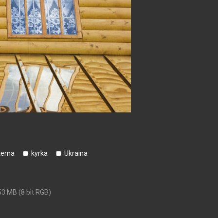
terna
kyrka
Ukraina
53 MB (8 bit RGB)