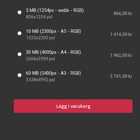
3 MB (1254px - webb - RGB)
866,00 kr
836x1254 pxl
10 MB (2300px - A5 - RGB)
1 414,00 kr
1533x2300 pxl
30 MB (4000px - A4 - RGB)
1 962,00 kr
2666x3999 pxl
60 MB (5400px - A3 - RGB)
2 741,00 kr
3328x4992 pxl
Lägg i varukorg