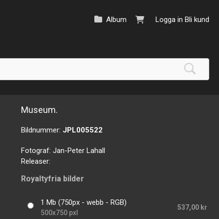
Album
Logga in
Bli kund
Museum.
Bildnummer:
JPL005522
Fotograf:
Jan-Peter Lahall
Releaser:
Royaltyfria bilder
1 Mb (750px - webb - RGB)
537,00 kr
500x750 pxl