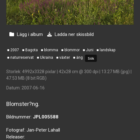
Lägg i album
Ladda ner skissbild
2007
Bagota
blomma
blommor
Juni
landskap
naturreservat
Ukraina
växter
äng
Storlek
: 4992x3328 pixlar | 42x28 cm @ 300 dpi | 13.27 MB (jpg) |
47.53 MB (8 bit RGB)
Datum
: 2007-06-16
Blomster?ng.
Bildnummer:
JPL005588
Fotograf:
Jan-Peter Lahall
Releaser: