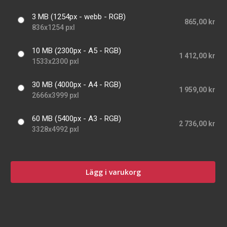
3 MB (1254px - webb - RGB)
865,00 kr
836x1254 pxl
10 MB (2300px - A5 - RGB)
1 412,00 kr
1533x2300 pxl
30 MB (4000px - A4 - RGB)
1 959,00 kr
2666x3999 pxl
60 MB (5400px - A3 - RGB)
2 736,00 kr
3328x4992 pxl
Lägg i varukorg