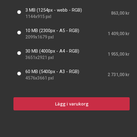
3 MB (1254px - webb - RGB)
863,00 kr
1144x915 pxl
10 MB (2300px - A5 - RGB)
1 409,00 kr
2099x1679 pxl
30 MB (4000px - A4 - RGB)
1 955,00 kr
3651x2921 pxl
60 MB (5400px - A3 - RGB)
2 731,00 kr
4576x3661 pxl
Lägg i varukorg