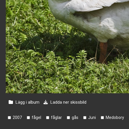
Lägg i album
Ladda ner skissbild
2007
fågel
fåglar
gås
Juni
Medobory