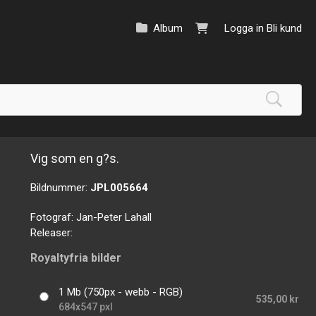
Album
Logga in
Bli kund
Vig som en g?s.
Bildnummer:
JPL005664
Fotograf:
Jan-Peter Lahall
Releaser:
Royaltyfria bilder
1 Mb (750px - webb - RGB)
535,00 kr
684x547 pxl