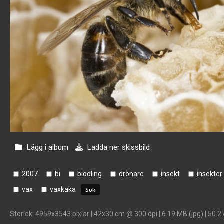
Lägg i album
Ladda ner skissbild
2007
bi
biodling
drönare
insekt
insekter
vax
vaxkaka
Storlek
: 4959x3543 pixlar | 42x30 cm @ 300 dpi | 6.19 MB (jpg) | 50.2