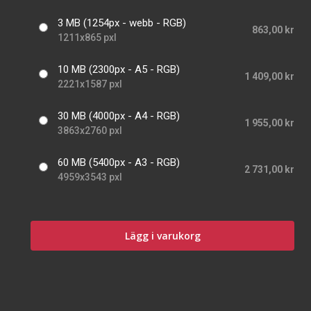
3 MB (1254px - webb - RGB)
863,00 kr
1211x865 pxl
10 MB (2300px - A5 - RGB)
1 409,00 kr
2221x1587 pxl
30 MB (4000px - A4 - RGB)
1 955,00 kr
3863x2760 pxl
60 MB (5400px - A3 - RGB)
2 731,00 kr
4959x3543 pxl
Lägg i varukorg