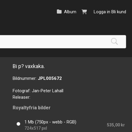
Album
Logga in
Bli kund
Bi p? vaxkaka.
Bildnummer:
JPL005672
Fotograf:
Jan-Peter Lahall
Releaser:
Royaltyfria bilder
1 Mb (750px - webb - RGB)
535,00 kr
724x517 pxl