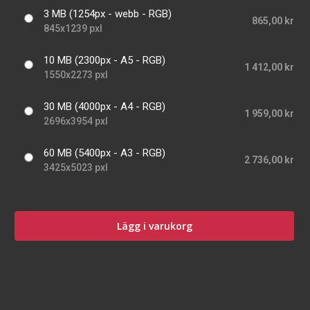
3 MB (1254px - webb - RGB)
865,00 kr
845x1239 pxl
10 MB (2300px - A5 - RGB)
1 412,00 kr
1550x2273 pxl
30 MB (4000px - A4 - RGB)
1 959,00 kr
2696x3954 pxl
60 MB (5400px - A3 - RGB)
2 736,00 kr
3425x5023 pxl
Lägg i varukorg