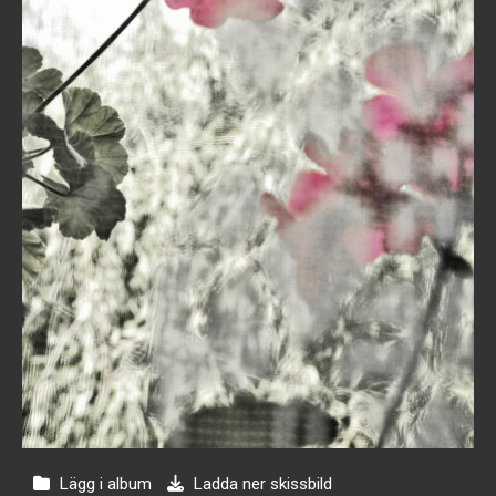
Lägg i album
Ladda ner skissbild