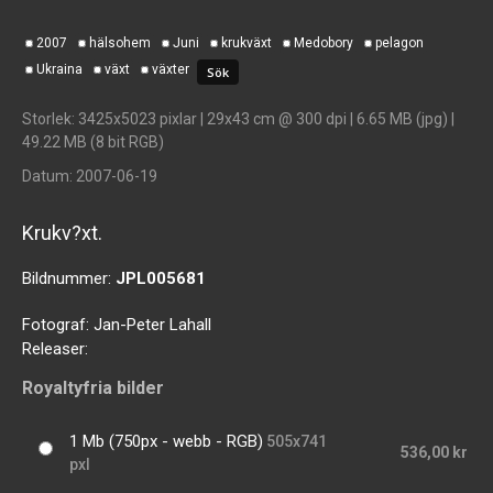
2007
hälsohem
Juni
krukväxt
Medobory
pelagon
Ukraina
växt
växter
Storlek
: 3425x5023 pixlar | 29x43 cm @ 300 dpi | 6.65 MB (jpg) |
49.22 MB (8 bit RGB)
Datum
: 2007-06-19
Krukv?xt.
Bildnummer:
JPL005681
Fotograf:
Jan-Peter Lahall
Releaser:
Royaltyfria bilder
1 Mb (750px - webb - RGB)
505x741
536,00 kr
pxl