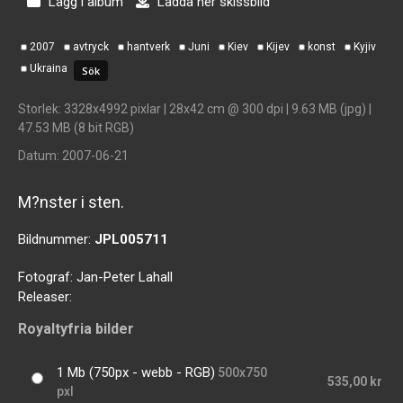
Lägg i album
Ladda ner skissbild
2007
avtryck
hantverk
Juni
Kiev
Kijev
konst
Kyjiv
Ukraina
Storlek
: 3328x4992 pixlar | 28x42 cm @ 300 dpi | 9.63 MB (jpg) |
47.53 MB (8 bit RGB)
Datum
: 2007-06-21
M?nster i sten.
Bildnummer:
JPL005711
Fotograf:
Jan-Peter Lahall
Releaser:
Royaltyfria bilder
1 Mb (750px - webb - RGB)
500x750
535,00 kr
pxl