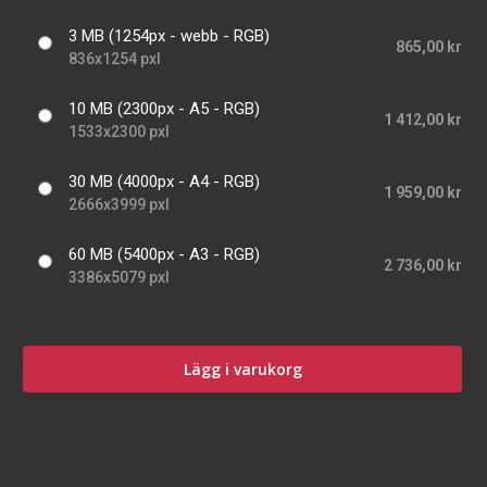
3 MB (1254px - webb - RGB)
865,00 kr
836x1254 pxl
10 MB (2300px - A5 - RGB)
1 412,00 kr
1533x2300 pxl
30 MB (4000px - A4 - RGB)
1 959,00 kr
2666x3999 pxl
60 MB (5400px - A3 - RGB)
2 736,00 kr
3386x5079 pxl
Lägg i varukorg