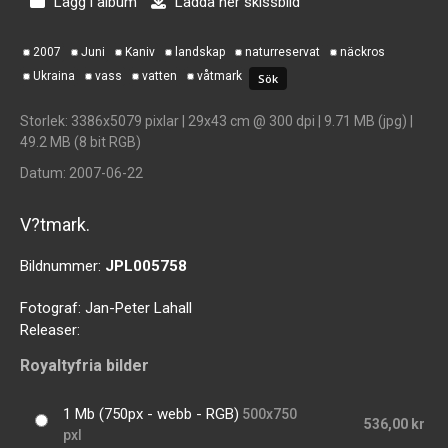
Lägg i album
Ladda ner skissbild
2007
Juni
Kaniv
landskap
naturreservat
näckros
Ukraina
vass
vatten
våtmark
Storlek
: 3386x5079 pixlar | 29x43 cm @ 300 dpi | 9.71 MB (jpg) |
49.2 MB (8 bit RGB)
Datum
: 2007-06-22
V?tmark.
Bildnummer:
JPL005758
Fotograf:
Jan-Peter Lahall
Releaser:
Royaltyfria bilder
1 Mb (750px - webb - RGB)
500x750
536,00 kr
pxl