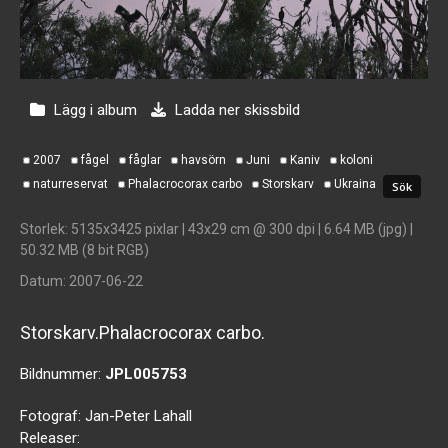
Lägg i album
Ladda ner skissbild
2007
fågel
fåglar
havsörn
Juni
Kaniv
koloni
naturreservat
Phalacrocorax carbo
Storskarv
Ukraina
Storlek
: 5135x3425 pixlar | 43x29 cm @ 300 dpi | 6.64 MB (jpg) |
50.32 MB (8 bit RGB)
Datum
: 2007-06-22
Storskarv.Phalacrocorax carbo.
Bildnummer:
JPL005753
Fotograf:
Jan-Peter Lahall
Releaser: