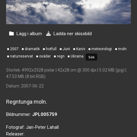
Lägg i album
Ladda ner skissbild
2007
dramatik
hotfull
Juni
Kaniv
meteorologi
moln
naturreservat
oväder
regn
Ukraina
Storlek
: 4992x3328 pixlar | 42x28 cm @ 300 dpi | 5.02 MB (jpg) |
47.53 MB (8 bit RGB)
Datum
: 2007-06-22
Regntunga moln.
Bildnummer:
JPL005759
Fotograf:
Jan-Peter Lahall
Releaser: