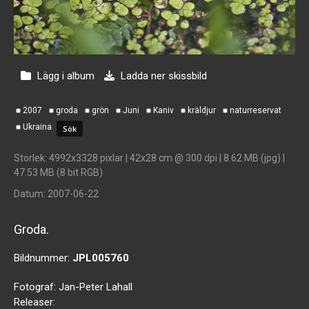
Lägg i album
Ladda ner skissbild
2007
groda
grön
Juni
Kaniv
kräldjur
naturreservat
Ukraina
Storlek
: 4992x3328 pixlar | 42x28 cm @ 300 dpi | 8.62 MB (jpg) |
47.53 MB (8 bit RGB)
Datum
: 2007-06-22
Groda.
Bildnummer:
JPL005760
Fotograf:
Jan-Peter Lahall
Releaser: