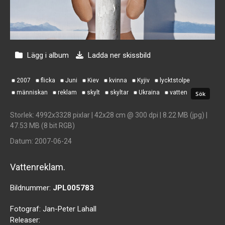
Lägg i album
Ladda ner skissbild
2007
flicka
Juni
Kiev
kvinna
Kyjiv
lycktstolpe
människan
reklam
skylt
skyltar
Ukraina
vatten
Storlek
: 4992x3328 pixlar | 42x28 cm @ 300 dpi | 8.22 MB (jpg) |
47.53 MB (8 bit RGB)
Datum
: 2007-06-24
Vattenreklam.
Bildnummer:
JPL005783
Fotograf:
Jan-Peter Lahall
Releaser: