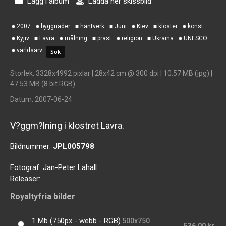
Lägg i album
Ladda ner skissbild
2007
byggnader
hantverk
Juni
Kiev
kloster
konst
Kyjiv
Lavra
målning
präst
religion
Ukraina
UNESCO
världsarv
Storlek
: 3328x4992 pixlar | 28x42 cm @ 300 dpi | 10.57 MB (jpg) |
47.53 MB (8 bit RGB)
Datum
: 2007-06-24
V?ggm?lning i klostret Lavra.
Bildnummer:
JPL005798
Fotograf:
Jan-Peter Lahall
Releaser:
Royaltyfria bilder
1 Mb (750px - webb - RGB)
500x750