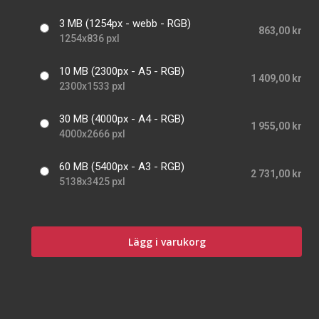
3 MB (1254px - webb - RGB)
863,00 kr
1254x836 pxl
10 MB (2300px - A5 - RGB)
1 409,00 kr
2300x1533 pxl
30 MB (4000px - A4 - RGB)
1 955,00 kr
4000x2666 pxl
60 MB (5400px - A3 - RGB)
2 731,00 kr
5138x3425 pxl
Lägg i varukorg