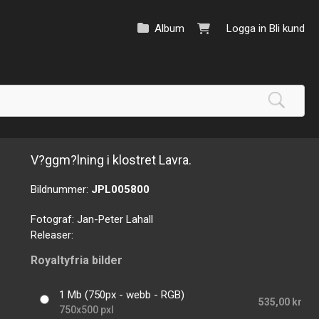
Album
Logga in
Bli kund
V?ggm?lning i klostret Lavra.
Bildnummer:
JPL005800
Fotograf:
Jan-Peter Lahall
Releaser:
Royaltyfria bilder
1 Mb (750px - webb - RGB)
535,00 kr
750x500 pxl