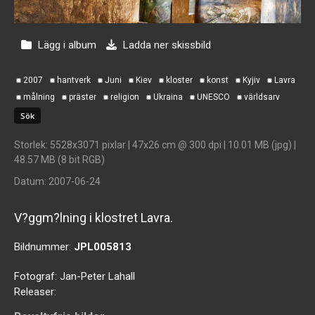
Lägg i album
Ladda ner skissbild
2007
hantverk
Juni
Kiev
kloster
konst
Kyjiv
Lavra
målning
präster
religion
Ukraina
UNESCO
världsarv
Storlek
: 5528x3071 pixlar | 47x26 cm @ 300 dpi | 10.01 MB (jpg) |
48.57 MB (8 bit RGB)
Datum
: 2007-06-24
V?ggm?lning i klostret Lavra.
Bildnummer:
JPL005813
Fotograf:
Jan-Peter Lahall
Releaser: