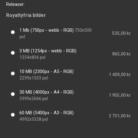
Releaser:
Royaltyfria bilder
1 Mb (750px - webb - RGB)
750x500
535,00 kr
pxl
3 MB (1254px - webb - RGB)
863,00 kr
1254x836 pxl
10 MB (2300px - A5 - RGB)
1 409,00 kr
2299x1533 pxl
30 MB (4000px - A4 - RGB)
1 955,00 kr
3999x2666 pxl
60 MB (5400px - A3 - RGB)
2 731,00 kr
4992x3328 pxl