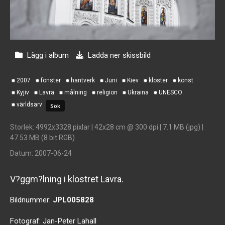
Lägg i album
Ladda ner skissbild
2007
fönster
hantverk
Juni
Kiev
kloster
konst
Kyjiv
Lavra
målning
religion
Ukraina
UNESCO
världsarv
Storlek
: 4992x3328 pixlar | 42x28 cm @ 300 dpi | 7.1 MB (jpg) |
47.53 MB (8 bit RGB)
Datum
: 2007-06-24
V?ggm?lning i klostret Lavra.
Bildnummer:
JPL005828
Fotograf:
Jan-Peter Lahall